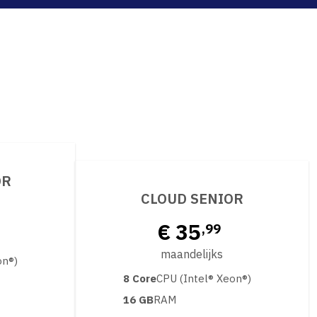
OR
CLOUD SENIOR
€ 35
,99
maandelijks
on®)
8 Core
CPU (Intel® Xeon®)
16 GB
RAM