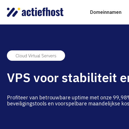
Domeinnamen
Cloud Virtual Servers
Domeinnaam registreren
Webhosting
Virtual Servers
WordP
D
VPS voor stabiliteit e
Domeinnaam verhuizen
NGINX Hosting
Beheerde Cloud Virtuele Server
Drupa
S
gTLD-extensies
Jooml
Profiteer van betrouwbare uptime met onze 99,98%
beveiligingstools en voorspelbare maandelijkse ko
Magen