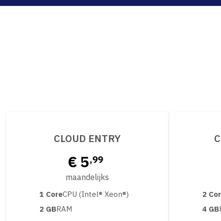
CLOUD ENTRY
C
€ 5
,99
maandelijks
1 Core
CPU (Intel® Xeon®)
2 Co
2 GB
RAM
4 GB