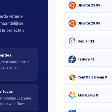
Ubuntu 24.04
erde virtuele
maandelijkse
Ubuntu 20.04
ate projecten
Debian 11
gopties
Fedora 41
, hostname, locatie
 tijdens het
CentOS Stream 9
e focus
AlmaLinux 8
 eenvoudige upgrades
herstelworkflows.