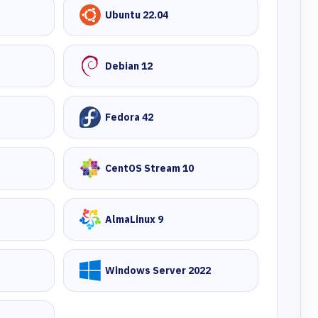
Ubuntu 22.04
Debian 12
Fedora 42
CentOS Stream 10
AlmaLinux 9
Windows Server 2022