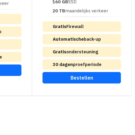
160 GB
SSD
keer
20 TB
maandelijks verkeer
Gratis
Firewall
p
Automatische
back-up
Gratis
ondersteuning
e
30 dagen
proefperiode
Bestellen