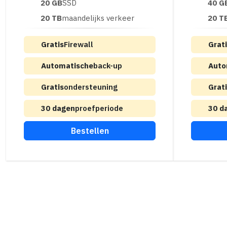
20 GB
SSD
40 G
20 TB
maandelijks verkeer
20 T
Gratis
Firewall
Grat
Automatische
back-up
Auto
Gratis
ondersteuning
Grat
30 dagen
proefperiode
30 d
Bestellen