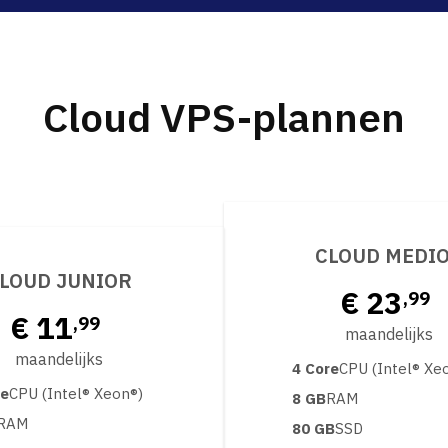
Cloud VPS-plannen
CLOUD MEDI
LOUD JUNIOR
€ 23
,99
€ 11
,99
maandelijks
maandelijks
4 Core
CPU (Intel® Xe
re
CPU (Intel® Xeon®)
8 GB
RAM
RAM
80 GB
SSD