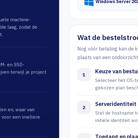
Windows Server 20
rtuele machine-
de laag, zodat de
t.
Wat de bestelstro
Nog vóór betaling kan de k
plaats van een ondoorzichti
AM- en SSD-
Keuze van bestu
ven terwijl je project
1
Selecteer het OS-te
gekozen plan beschi
Serveridentiteit
2
len en, waar van
Stel de hostname t
 voor een snellere
initiële identiteit wo
Toegang en plaa