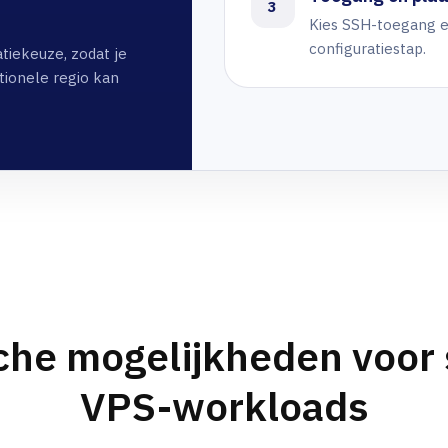
3
Kies SSH-toegang e
configuratiestap.
tiekeuze, zodat je
ationele regio kan
che mogelijkheden voor 
VPS-workloads