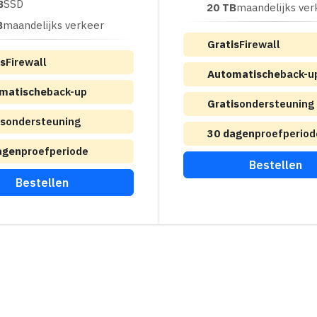
B
SSD
20 TB
maandelijks ver
B
maandelijks verkeer
Gratis
Firewall
is
Firewall
Automatische
back-u
matische
back-up
Gratis
ondersteuning
is
ondersteuning
30 dagen
proefperiod
agen
proefperiode
Bestellen
Bestellen