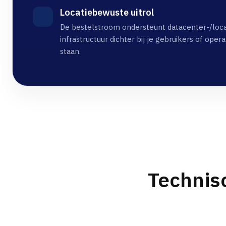
Locatiebewuste uitrol
De bestelstroom ondersteunt datacenter-/loca
infrastructuur dichter bij je gebruikers of oper
staan.
Technis