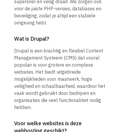
supersnel en veilig draait. We zorgen ook
beschermt.
b
voor de juiste PHP-versies, databases en
beveiliging, zodat je altijd een stabiele
omgeving hebt.
DDoS-beschermingMechanisme om te beschermen tegen
aanvallen met veel verkeer.
a
Wat is Drupal?
Drupal is een krachtig en flexibel Content
24/7 monitoringConstante monitoring van servers en services.
2
Management Systeem (CMS) dat vooral
populair is voor grotere en complexe
MailboxbeschermingE-mailaccounts zijn beschermd tegen
M
websites. Het biedt uitgebreide
externe bedreigingen.
e
mogelijkheden voor maatwerk, hoge
veiligheid en schaalbaarheid, waardoor het
vaak wordt gebruikt door bedrijven en
Beveiliging voor WordPress, DrupalExtra bescherming voor de
B
organisaties die veel functionaliteit nodig
meest gebruikte CMS-platforms.
m
hebben.
HOSTINGACCOUNT CONTROLEPANEEL
Voor welke websites is deze
webhosting geschikt?