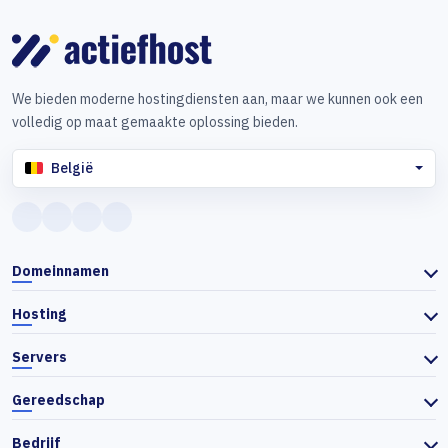
de server wordt geserveerd.
d
Veilige externe toegang tot de databaseMaakt het mogelijk om
V
We bieden moderne hostingdiensten aan, maar we kunnen ook een
veilig verbinding te maken met databases buiten het
v
volledig op maat gemaakte oplossing bieden.
hostingaccount.
h
België
Entry
J
€ 2
,39
maandelijks
Domeinnamen
Bestellen
Hosting
Servers
Gereedschap
Bedrijf