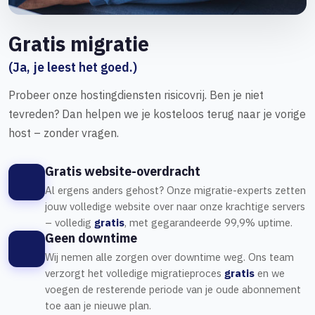
krijgen tot uw e-mails.
k
Gratis migratie
SPAM-filter met instellingsoptiesGeavanceerde opties om
S
(Ja, je leest het goed.)
ongewenste e-mails te filteren.
o
Probeer onze hostingdiensten risicovrij. Ben je niet
tevreden? Dan helpen we je kosteloos terug naar je vorige
SPAM-beschermingAutomatisch systeem om te beschermen
S
host – zonder vragen.
tegen spam-e-mails.
t
Gratis website-overdracht
Automatische antwoordinstellingAutomatische berichten bij
A
Al ergens anders gehost? Onze migratie-experts zetten
afwezigheid of bij ontvangst van e-mail.
a
jouw volledige website over naar onze krachtige servers
– volledig
gratis
, met gegarandeerde 99,9% uptime.
Geen downtime
Filters maken en beherenRegels voor het verwerken van
F
inkomende e-mails.
i
Wij nemen alle zorgen over downtime weg. Ons team
verzorgt het volledige migratieproces
gratis
en we
voegen de resterende periode van je oude abonnement
E-mail doorsturenBerichten automatisch doorsturen naar een
E
toe aan je nieuwe plan.