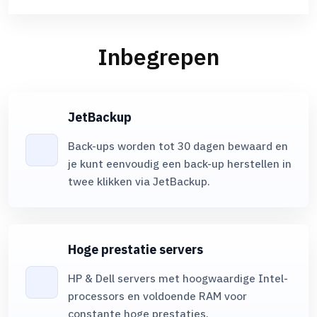
Maandelijks verkeerHoeveelheid gegevens die per maand kan
M
worden overgedragen.
w
onbeperkt
Inbegrepen
Control panelTool om uw hostingaccount te beheren.
C
DirectAdmin
JetBackup
RAM-geheugenRAM toegewezen voor uw account.
R
1G
Back-ups worden tot 30 dagen bewaard en
je kunt eenvoudig een back-up herstellen in
CPUProcessorresources gebruikt door het account.
C
twee klikken via JetBackup.
1 vCPU
Aantal bestanden en mappen (inodes)Het maximale aantal
A
bestanden en mappen dat u kunt uploaden.
b
Hoge prestatie servers
onbeperkt
HP & Dell servers met hoogwaardige Intel-
Gratis configuratieInitiële accountinstelling zonder extra
G
processors en voldoende RAM voor
kosten.
k
constante hoge prestaties.