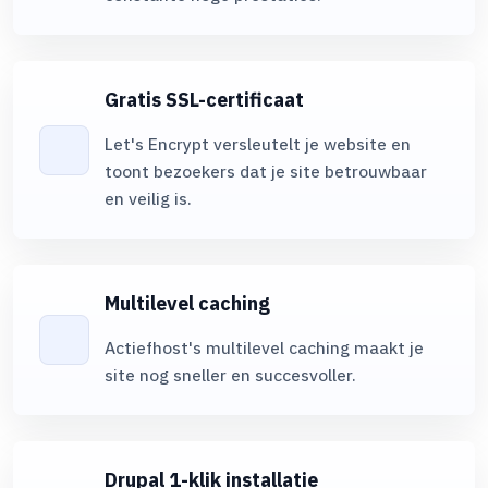
Back-up in extern datacenterUw gegevens worden veilig
B
opgeslagen in een extern centrum.
o
Gratis SSL-certificaat
JetBackupExtra back-up voor snelle herstel wanneer nodig.
J
Let's Encrypt versleutelt je website en
toont bezoekers dat je site betrouwbaar
en veilig is.
WordPress managerTool voor eenvoudig beheer van
W
WordPress-sites.
W
Multilevel caching
HTTP/2Een sneller en veiliger protocol voor het laden van
H
websites.
w
Actiefhost's multilevel caching maakt je
site nog sneller en succesvoller.
RedisCaching-systeem dat het laden van websites versnelt.
R
MySQL-databasesMaakt het mogelijk informatie op te slaan
M
Drupal 1-klik installatie