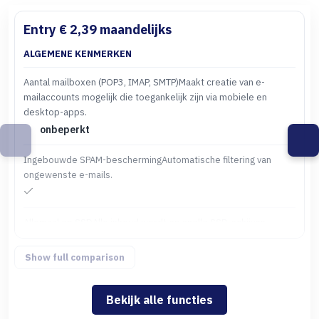
Entry € 2,39 maandelijks
ALGEMENE KENMERKEN
Aantal mailboxen (POP3, IMAP, SMTP)Maakt creatie van e-
A
mailaccounts mogelijk die toegankelijk zijn via mobiele en
m
desktop-apps.
d
onbeperkt
Ingebouwde SPAM-beschermingAutomatische filtering van
I
ongewenste e-mails.
o
Allemaal op SSDAlle inhoud wordt op snelle SSD-schijven
A
opgeslagen voor hogere snelheid.
o
Show full comparison
SchijfruimteSchijfruimte voor bestanden, e-mails en databases.
S
Bekijk alle functies
10GB