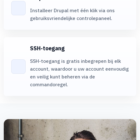
voor websites en applicaties.
v
onbeperkt
Installeer Drupal met één klik via ons
gebruiksvriendelijke controlepaneel.
PHP-versies8.x, 7.x, 5.xMogelijkheid om te kiezen tussen
P
verschillende PHP-versies.
v
SSH-toegang
Aantal websitesHoeveel afzonderlijke websites u onder het
A
plan kunt hosten.
p
SSH-toegang is gratis inbegrepen bij elk
1
account, waardoor u uw account eenvoudig
en veilig kunt beheren via de
Aantal subdomeinenVoorbeelden: blog.domain.com,
A
commandoregel.
shop.domain.com etc.
s
onbeperkt
Aantal geparkeerde domeinenDomeinnamen die naar uw
A
hoofdsite verwijzen.
h
onbeperkt
Aantal FTP-gebruikersGebruikers met toegang tot
A
websitebestanden via FTP.
w