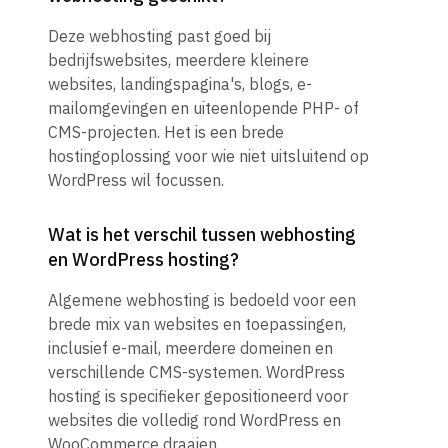
CronjobAutomatische uitvoering van scripts op schema.
C
Deze webhosting past goed bij
bedrijfswebsites, meerdere kleinere
BestandsbeheerIngebouwde tools om bestanden te uploaden
B
websites, landingspagina's, blogs, e-
en te bewerken.
e
mailomgevingen en uiteenlopende PHP- of
CMS-projecten. Het is een brede
hostingoplossing voor wie niet uitsluitend op
Bestandseditor (HTML, PHP etc.)Maakt rechtstreeks bewerken
B
WordPress wil focussen.
van code vanuit de browser mogelijk.
v
Wat is het verschil tussen webhosting
FastCGITechnologie voor snellere verwerking van PHP-scripts.
F
en WordPress hosting?
Algemene webhosting is bedoeld voor een
PHP-versnelling met OpcacheCachen van PHP-code voor sneller
P
brede mix van websites en toepassingen,
laden.
l
inclusief e-mail, meerdere domeinen en
verschillende CMS-systemen. WordPress
hosting is specifieker gepositioneerd voor
Support voor verschillende PHP-modulesEen verscheidenheid
S
websites die volledig rond WordPress en
aan PHP-extensies voor uw behoeften.
a
WooCommerce draaien.