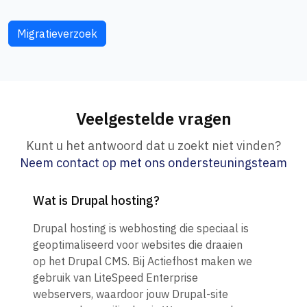
ander e-mailadres.
a
Migratieverzoek
IMAPProtocol voor het synchroniseren van e-mails op
I
verschillende apparaten.
v
POP3Protocol voor het downloaden van e-mails naar een
P
Veelgestelde vragen
apparaat.
a
Kunt u het antwoord dat u zoekt niet vinden?
Neem contact op met ons ondersteuningsteam
SMTPProtocol voor het verzenden van e-mails.
S
Wat is Drupal hosting?
Support voor versleutelde (SSL) verbinding voor e-
S
Drupal hosting is webhosting die speciaal is
mailbeheerVeilige toegang tot de mails erver via SSL/TLS.
m
geoptimaliseerd voor websites die draaien
op het Drupal CMS. Bij Actiefhost maken we
BEVEILIGINGS- EN BESCHERMINGSSYSTEEM
gebruik van LiteSpeed Enterprise
webservers, waardoor jouw Drupal-site
MalwarebeschermingVirus- en trojan scanner die uw bestanden
M