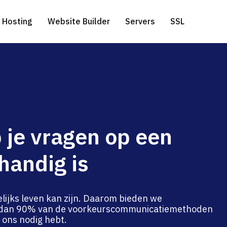
Hosting
Website Builder
Servers
SSL
ress Hosting
edicated Servers
WHOIS
Gratis website migratie
.com extensie
 je vragen op een
l Hosting
erver-side Google Tag Manager
Genereer een domeinnaam
.net extensie
handig is
a Hosting
.eu extensie
to Hosting
lijks leven kan zijn. Daarom bieden we
r dan 90% van de voorkeurscommunicatiemethoden
e ons nodig hebt.