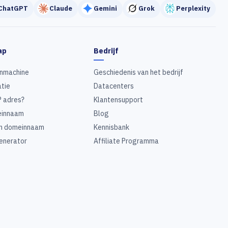
ChatGPT
Claude
Gemini
Grok
Perplexity
ap
Bedrijf
nmachine
Geschiedenis van het bedrijf
tie
Datacenters
P adres?
Klantensupport
innaam
Blog
n domeinnaam
Kennisbank
enerator
Affiliate Programma