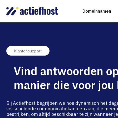
Domeinnamen
Klantensupport
Domeinnaam registreren
Webhosting
Virtual Servers
WordP
D
Vind antwoorden op
Domeinnaam verhuizen
NGINX Hosting
Beheerde Cloud Virtuele Server
Drupa
S
manier die voor jou 
gTLD-extensies
Jooml
Magen
Bij Actiefhost begrijpen we hoe dynamisch het dage
verschillende communicatiekanalen aan, die mee
bestrijken, om altijd beschikbaar te zijn wanneer j