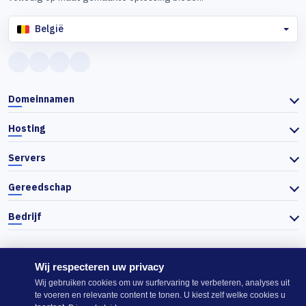
België
Domeinnamen
Hosting
Servers
Gereedschap
Bedrijf
Wij respecteren uw privacy
© 2026 Actiefhost. In overeenstemming met de Bulgaarse handelswet
Wij gebruiken cookies om uw surfervaring te verbeteren, analyses uit
worden de prijzen op de website exclusief btw getoond en wordt de
te voeren en relevante content te tonen. U kiest zelf welke cookies u