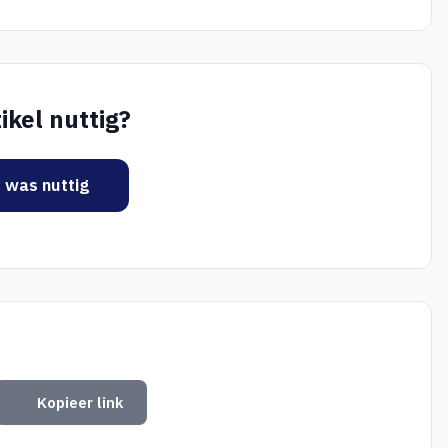
ikel nuttig?
t was nuttig
Kopieer link