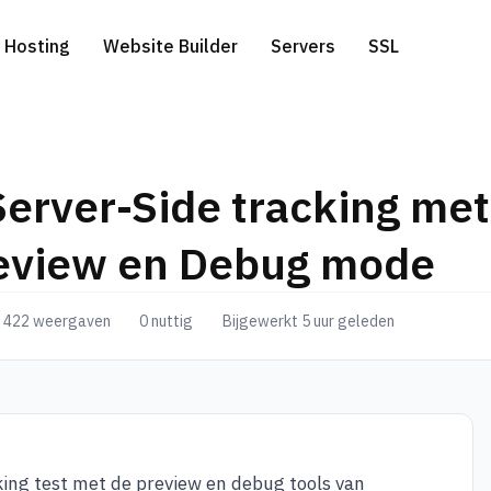
Hosting
Website Builder
Servers
SSL
 Server-Side tracking me
ress Hosting
edicated Servers
WHOIS
Gratis website migratie
.com extensie
eview en Debug mode
l Hosting
erver-side Google Tag Manager
Genereer een domeinnaam
.net extensie
422 weergaven
0 nuttig
Bijgewerkt 5 uur geleden
a Hosting
.eu extensie
to Hosting
cking test met de preview en debug tools van