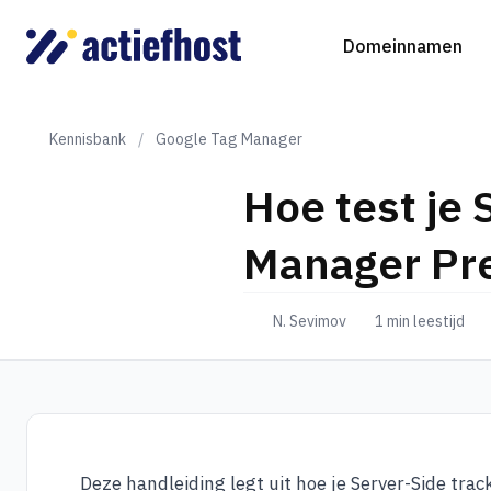
Domeinnamen
Kennisbank
/
Google Tag Manager
Hoe test je
Domeinnaam registreren
Webhosting
Virtual Servers
WordP
D
Manager Pr
Domeinnaam verhuizen
NGINX Hosting
Beheerde Cloud Virtuele Server
Drupa
S
N. Sevimov
1 min leestijd
gTLD-extensies
Jooml
Magen
Deze handleiding legt uit hoe je Server-Side tra