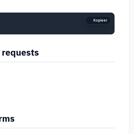
Kopieer
r requests
orms