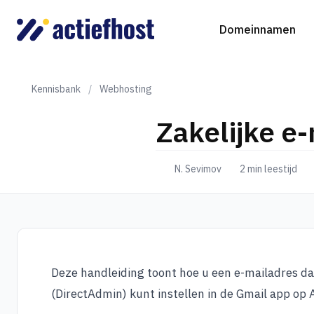
Domeinnamen
Kennisbank
/
Webhosting
Zakelijke e-
Domeinnaam registreren
Webhosting
Virtual Servers
WordP
D
N. Sevimov
2 min leestijd
Domeinnaam verhuizen
NGINX Hosting
Beheerde Cloud Virtuele Server
Drupa
S
gTLD-extensies
Jooml
Magen
Deze handleiding toont hoe u een e-mailadres da
(DirectAdmin) kunt instellen in de Gmail app op 