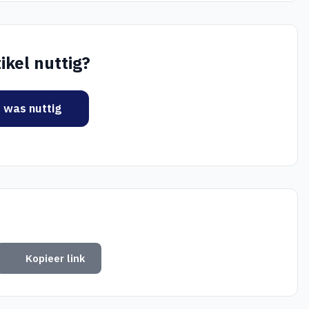
ikel nuttig?
t was nuttig
Kopieer link