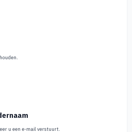
ehouden.
ndernaam
er u een e-mail verstuurt.