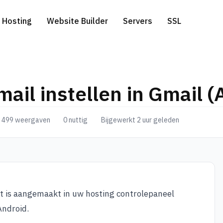
Hosting
Website Builder
Servers
SSL
mail instellen in Gmail (
ress Hosting
edicated Servers
WHOIS
Gratis website migratie
.com extensie
499 weergaven
0 nuttig
Bijgewerkt 2 uur geleden
l Hosting
erver-side Google Tag Manager
Genereer een domeinnaam
.net extensie
a Hosting
.eu extensie
to Hosting
t is aangemaakt in uw hosting controlepaneel
Android.