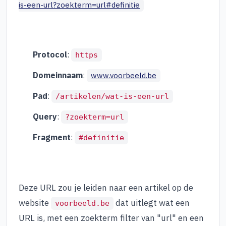
is-een-url?zoekterm=url#definitie
Protocol
:
https
Domeinnaam
:
www.voorbeeld.be
Pad
:
/artikelen/wat-is-een-url
Query
:
?zoekterm=url
Fragment
:
#definitie
Deze URL zou je leiden naar een artikel op de
website
dat uitlegt wat een
voorbeeld.be
URL is, met een zoekterm filter van "url" en een