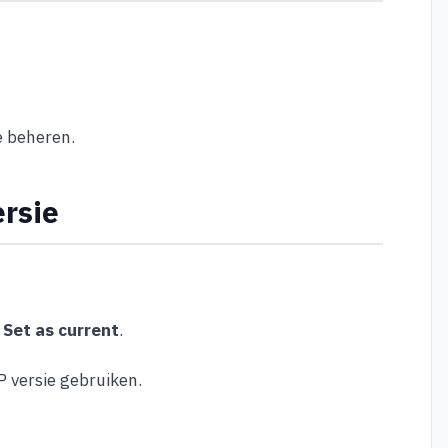
e beheren.
ersie
p
Set as current
.
P versie gebruiken.