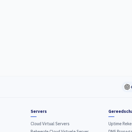
Servers
Gereedsch
Cloud Virtual Servers
Uptime Reke
Beheerde Cloud Virtuele Server
DNS Propaga