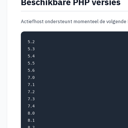
Beschikbare PHP versies
Actiefhost ondersteunt momenteel de volgende 
5.2

5.3

5.4

5.5

5.6

7.0

7.1

7.2

7.3

7.4

8.0

8.1

8.2
