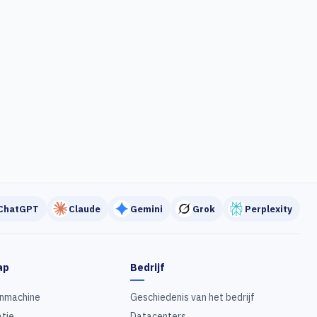
ChatGPT
Claude
Gemini
Grok
Perplexity
ap
Bedrijf
nmachine
Geschiedenis van het bedrijf
tie
Datacenters