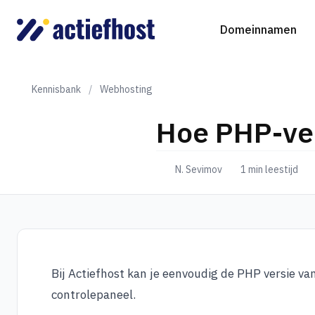
Domeinnamen
Kennisbank
/
Webhosting
Hoe PHP-ver
Domeinnaam registreren
Webhosting
Virtual Servers
WordP
D
N. Sevimov
1 min leestijd
Domeinnaam verhuizen
NGINX Hosting
Beheerde Cloud Virtuele Server
Drupa
S
gTLD-extensies
Jooml
Magen
Bij Actiefhost kan je eenvoudig de PHP versie va
controlepaneel.