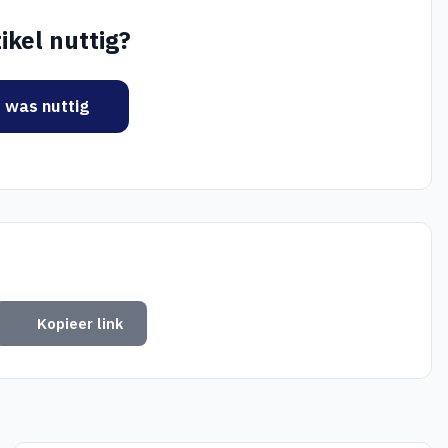
ikel nuttig?
t was nuttig
Kopieer link