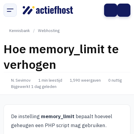
Kennisbank
/
Webhosting
Hoe memory_limit te
verhogen
N. Sevimov
1 min leestijd
1,590 weergaven
0 nuttig
Bijgewerkt 1 dag geleden
De instelling
memory_limit
bepaalt hoeveel
geheugen een PHP script mag gebruiken.