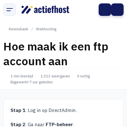
Kennisbank
/
Webhosting
Hoe maak ik een ftp
account aan
1 min leestijd
1,513 weergaven
0 nuttig
Bijgewerkt 7 uur geleden
Stap 1
: Log in op DirectAdmin.
Stap 2
: Ga naar
FTP-beheer
.