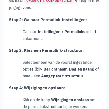
Ga naar
en log in met
uwdomein.com/wp-admin
je gegevens.
Stap 2: Ga naar Permalink-instellingen:
Ga naar
Instellingen
>
Permalinks
in het
linkermenu.
Stap 3: Kies een Permalink-structuur:
Selecteer een van de vooraf ingestelde
opties (bijv.
Berichtnaam
,
Dag en naam
) of
maak een
Aangepaste structuur
.
Stap 4: Wijzigingen opslaan:
Klik op de knop
Wijzigingen opslaan
om
de permalinkstructuur bij te werken.