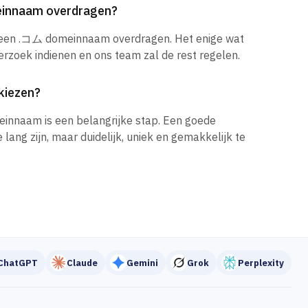
einnaam overdragen?
k een .コム domeinnaam overdragen. Het enige wat
verzoek indienen en ons team zal de rest regelen.
kiezen?
einnaam is een belangrijke stap. Een goede
ang zijn, maar duidelijk, uniek en gemakkelijk te
ChatGPT
Claude
Gemini
Grok
Perplexity