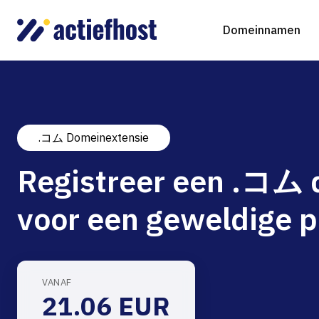
Domeinnamen
.コム Domeinextensie
Domeinnaam registreren
Webhosting
Virtual Servers
WordP
D
Registreer een .コム
Domeinnaam verhuizen
NGINX Hosting
Beheerde Cloud Virtuele Server
Drupa
S
voor een geweldige p
gTLD-extensies
Jooml
Magen
VANAF
21.06 EUR