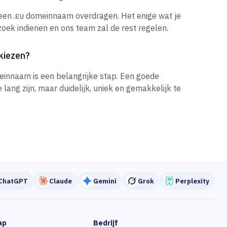
 een .ευ domeinnaam overdragen. Het enige wat je
zoek indienen en ons team zal de rest regelen.
kiezen?
einnaam is een belangrijke stap. Een goede
ang zijn, maar duidelijk, uniek en gemakkelijk te
ChatGPT
Claude
Gemini
Grok
Perplexity
ap
Bedrijf