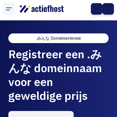
.みんな Domeinextensie
Registreer een .み
んな domeinnaam
voor een
geweldige prijs