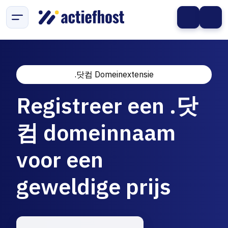
.닷컴 Domeinextensie
Registreer een .닷
컴 domeinnaam
voor een
geweldige prijs