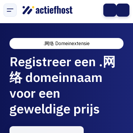
.网络 Domeinextensie
Registreer een .网
络 domeinnaam
voor een
geweldige prijs