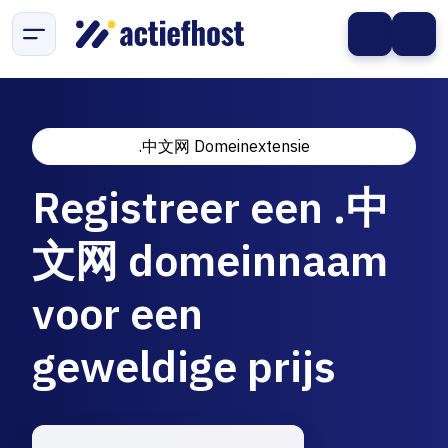
.中文网 Domeinextensie
Registreer een .中
文网 domeinnaam
voor een
geweldige prijs