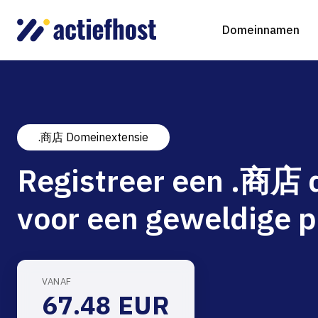
Domeinnamen
.商店 Domeinextensie
Domeinnaam registreren
Webhosting
Virtual Servers
WordP
D
Registreer een .商店
Domeinnaam verhuizen
NGINX Hosting
Beheerde Cloud Virtuele Server
Drupa
S
voor een geweldige p
gTLD-extensies
Jooml
Magen
VANAF
67.48 EUR