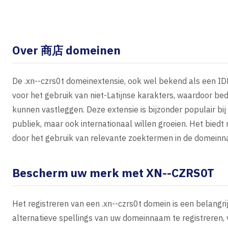
Over 商店 domeinen
De .xn--czrs0t domeinextensie, ook wel bekend als een ID
voor het gebruik van niet-Latijnse karakters, waardoor bed
kunnen vastleggen. Deze extensie is bijzonder populair bij 
publiek, maar ook internationaal willen groeien. Het bie
door het gebruik van relevante zoektermen in de domein
Bescherm uw merk met XN--CZRS0T
Het registreren van een .xn--czrs0t domein is een belangr
alternatieve spellings van uw domeinnaam te registreren