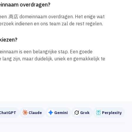
einnaam overdragen?
k een .商店 domeinnaam overdragen. Het enige wat
verzoek indienen en ons team zal de rest regelen.
kiezen?
einnaam is een belangrijke stap. Een goede
ang zijn, maar duidelijk, uniek en gemakkelijk te
ChatGPT
Claude
Gemini
Grok
Perplexity