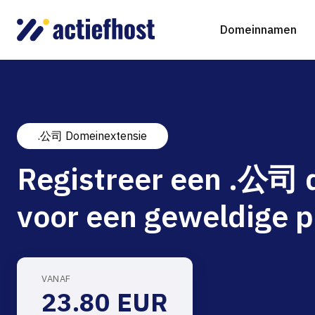
Domeinnamen
.公司 Domeinextensie
Domeinnaam registreren
Webhosting
Virtual Servers
WordP
D
Registreer een .公司
Domeinnaam verhuizen
NGINX Hosting
Beheerde Cloud Virtuele Server
Drupa
S
voor een geweldige p
gTLD-extensies
Jooml
Magen
VANAF
23.80 EUR