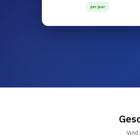
per jaar
Gesc
Vind