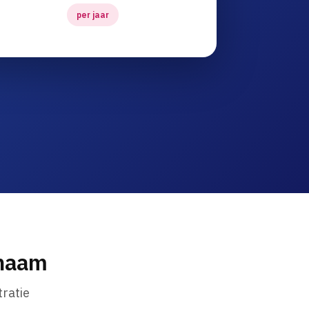
per jaar
nnaam
ratie