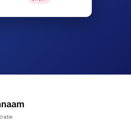
innaam
ratie