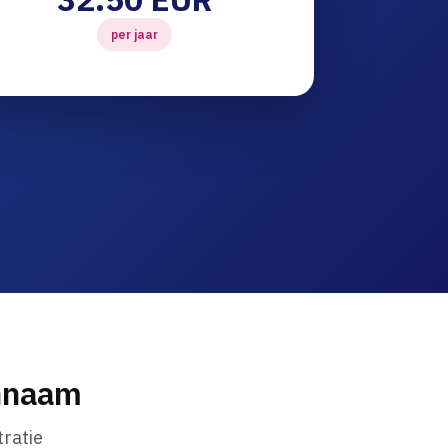
per jaar
innaam
ratie