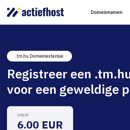
Domeinnamen
.tm.hu Domeinextensie
Domeinnaam registreren
Webhosting
Virtual Servers
WordP
D
Registreer een .tm.
Domeinnaam verhuizen
NGINX Hosting
Beheerde Cloud Virtuele Server
Drupa
S
voor een geweldige p
gTLD-extensies
Jooml
Magen
VANAF
6.00 EUR