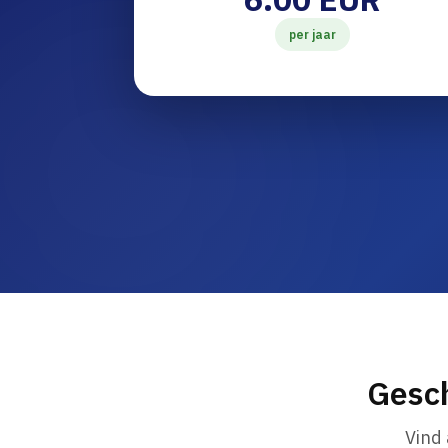
per jaar
Gesch
Vind