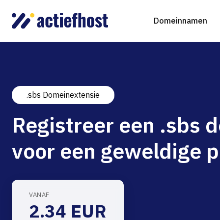
Domeinnamen
.sbs Domeinextensie
Domeinnaam registreren
Webhosting
Virtual Servers
WordP
D
Registreer een .sbs
Domeinnaam verhuizen
NGINX Hosting
Beheerde Cloud Virtuele Server
Drupa
S
voor een geweldige p
gTLD-extensies
Jooml
Magen
VANAF
2.34 EUR