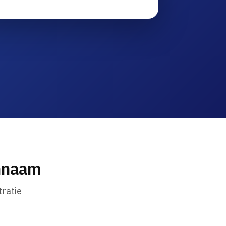
innaam
ratie