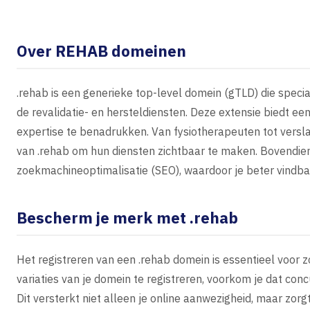
Over REHAB domeinen
.rehab is een generieke top-level domein (gTLD) die speci
de revalidatie- en hersteldiensten. Deze extensie biedt ee
expertise te benadrukken. Van fysiotherapeuten tot versl
van .rehab om hun diensten zichtbaar te maken. Bovendien
zoekmachineoptimalisatie (SEO), waardoor je beter vindbaa
Bescherm je merk met .rehab
Het registreren van een .rehab domein is essentieel voor
variaties van je domein te registreren, voorkom je dat con
Dit versterkt niet alleen je online aanwezigheid, maar zor