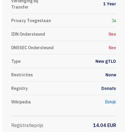
Verlenging bij
1 Year
Transfer
Privacy Toegestaan
Ja
IDN Ondersteund
Nee
DNSSEC Ondersteund
Nee
Type
New gTLD
Restricties
None
Registry
Donuts
Wikipedia
Bekijk
Registratieprijs
14.04 EUR