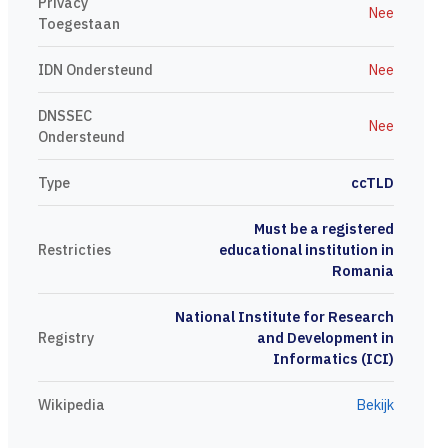
Privacy
Nee
Toegestaan
IDN Ondersteund
Nee
DNSSEC
Nee
Ondersteund
Type
ccTLD
Must be a registered
Restricties
educational institution in
Romania
National Institute for Research
Registry
and Development in
Informatics (ICI)
Wikipedia
Bekijk