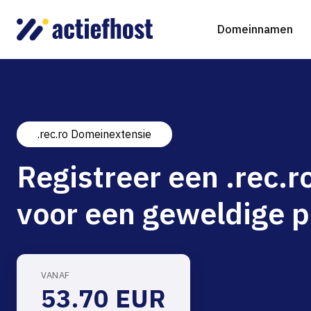
Domeinnamen
.rec.ro Domeinextensie
Domeinnaam registreren
Webhosting
Virtual Servers
WordP
D
Registreer een .rec
Domeinnaam verhuizen
NGINX Hosting
Beheerde Cloud Virtuele Server
Drupa
S
voor een geweldige p
gTLD-extensies
Jooml
Magen
VANAF
53.70 EUR