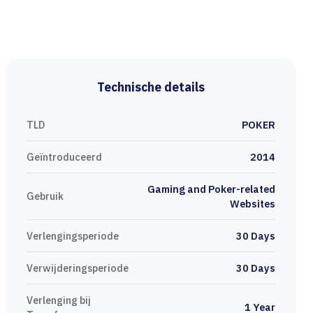
Technische details
TLD
POKER
Geïntroduceerd
2014
Gaming and Poker-related
Gebruik
Websites
Verlengingsperiode
30 Days
Verwijderingsperiode
30 Days
Verlenging bij
1 Year