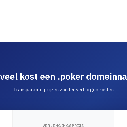
veel kost een .poker domeinn
Transparante prijzen zonder verborgen kosten
VERLENGINGSPRIJS