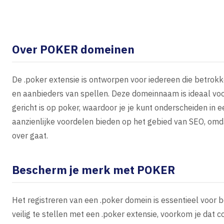
Over POKER domeinen
De .poker extensie is ontworpen voor iedereen die betrokke
en aanbieders van spellen. Deze domeinnaam is ideaal voo
gericht is op poker, waardoor je je kunt onderscheiden in
aanzienlijke voordelen bieden op het gebied van SEO, omd
over gaat.
Bescherm je merk met POKER
Het registreren van een .poker domein is essentieel voor bed
veilig te stellen met een .poker extensie, voorkom je dat