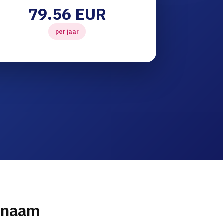
79.56 EUR
per jaar
innaam