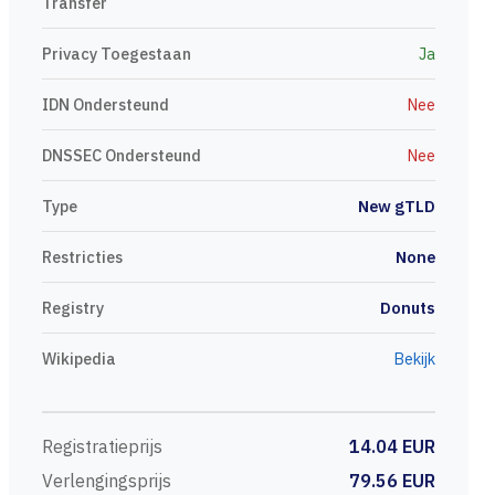
Transfer
Privacy Toegestaan
Ja
IDN Ondersteund
Nee
DNSSEC Ondersteund
Nee
Type
New gTLD
Restricties
None
Registry
Donuts
Wikipedia
Bekijk
Registratieprijs
14.04 EUR
Verlengingsprijs
79.56 EUR