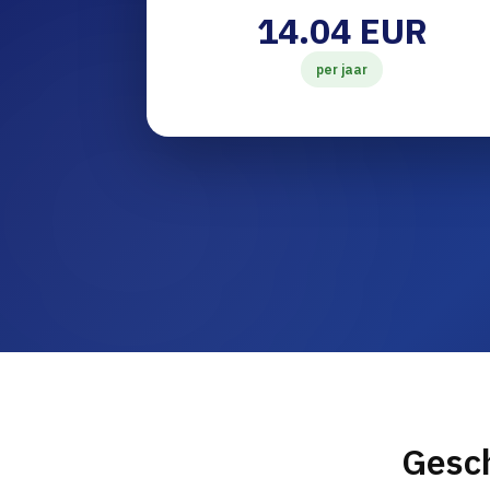
14.04 EUR
per jaar
Gesch