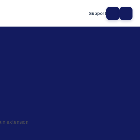
Support