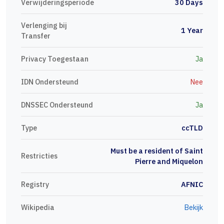
Verwijderingsperiode
30 Days
Verlenging bij
1 Year
Transfer
Privacy Toegestaan
Ja
IDN Ondersteund
Nee
DNSSEC Ondersteund
Ja
Type
ccTLD
Must be a resident of Saint
Restricties
Pierre and Miquelon
Registry
AFNIC
Wikipedia
Bekijk