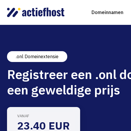
Domeinnamen
.onl Domeinextensie
Domeinnaam registreren
Webhosting
Virtual Servers
WordP
D
Registreer een .onl 
Domeinnaam verhuizen
NGINX Hosting
Beheerde Cloud Virtuele Server
Drupa
S
een geweldige prijs
gTLD-extensies
Jooml
Magen
VANAF
23.40 EUR