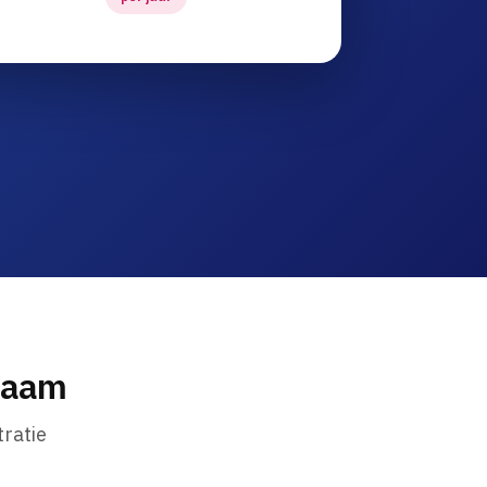
naam
ratie