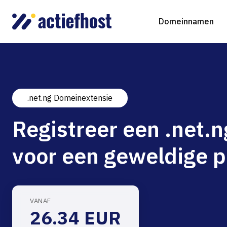
Domeinnamen
.net.ng Domeinextensie
Domeinnaam registreren
Webhosting
Virtual Servers
WordP
D
Registreer een .net
Domeinnaam verhuizen
NGINX Hosting
Beheerde Cloud Virtuele Server
Drupa
S
voor een geweldige p
gTLD-extensies
Jooml
Magen
VANAF
26.34 EUR