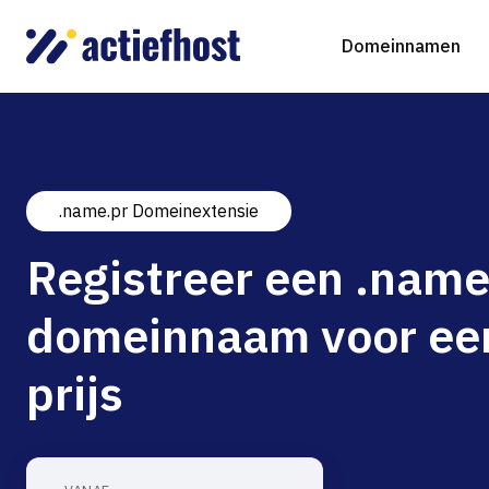
Domeinnamen
.name.pr Domeinextensie
Domeinnaam registreren
Webhosting
Virtual Servers
WordP
D
Registreer een .name
Domeinnaam verhuizen
NGINX Hosting
Beheerde Cloud Virtuele Server
Drupa
S
domeinnaam voor ee
gTLD-extensies
Jooml
prijs
Magen