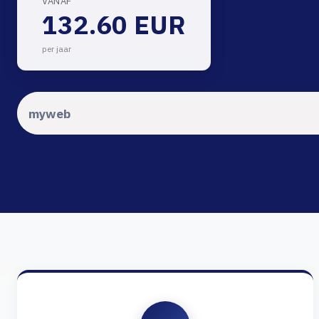
VANAF
132.60 EUR
per jaar