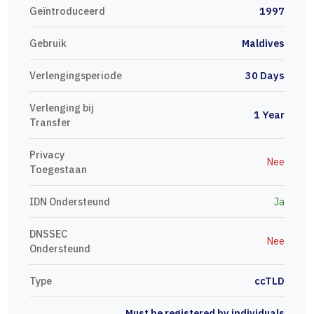
Geïntroduceerd
1997
Gebruik
Maldives
Verlengingsperiode
30 Days
Verlenging bij
1 Year
Transfer
Privacy
Nee
Toegestaan
IDN Ondersteund
Ja
DNSSEC
Nee
Ondersteund
Type
ccTLD
Must be registered by individuals