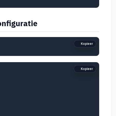
nfiguratie
Kopieer
Kopieer