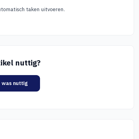
utomatisch taken uitvoeren.
ikel nuttig?
t was nuttig