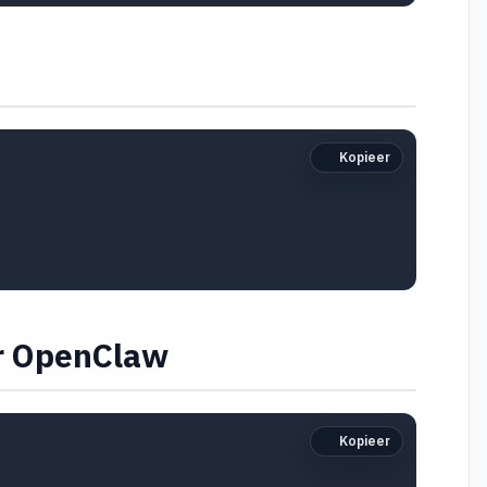
Kopieer
r OpenClaw
Kopieer