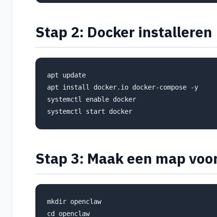
Stap 2: Docker installeren
apt update

apt install docker.io docker-compose -y

systemctl enable docker

Stap 3: Maak een map voo
mkdir openclaw
