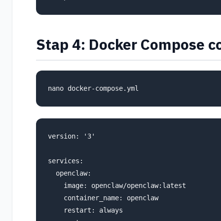
Stap 4: Docker Compose co
version: '3'

services:

  openclaw:

    image: openclaw/openclaw:latest

    container_name: openclaw

    restart: always
