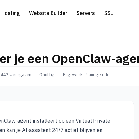
Hosting
Website Builder
Servers
SSL
eer je een OpenClaw-age
ress Hosting
edicated Servers
WHOIS
Gratis website migratie
.com extensie
442 weergaven
0 nuttig
Bijgewerkt 9 uur geleden
l Hosting
erver-side Google Tag Manager
Genereer een domeinnaam
.net extensie
a Hosting
.eu extensie
to Hosting
nClaw-agent installeert op een Virtual Private
n kan je AI-assistent 24/7 actief blijven en