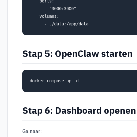
    ports:

      - "3000:3000"

    volumes:

Stap 5: OpenClaw starten
Stap 6: Dashboard openen
Ga naar: