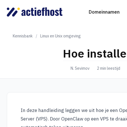
Domeinnamen
Kennisbank
/
Linux en Unix omgeving
Hoe install
Domeinnaam registreren
Webhosting
Virtual Servers
WordP
D
N. Sevimov
2 min leestijd
Domeinnaam verhuizen
NGINX Hosting
Beheerde Cloud Virtuele Server
Drupa
S
gTLD-extensies
Jooml
Magen
In deze handleiding leggen we uit hoe je een Ope
Server (VPS). Door OpenClaw op een VPS te draaie