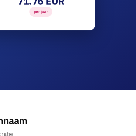
71.76 EUR
per jaar
innaam
ratie