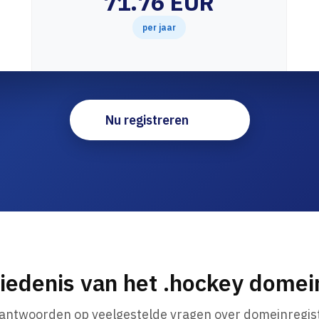
71.76 EUR
per jaar
Nu registreren
iedenis van het .hockey dome
 antwoorden op veelgestelde vragen over domeinregist