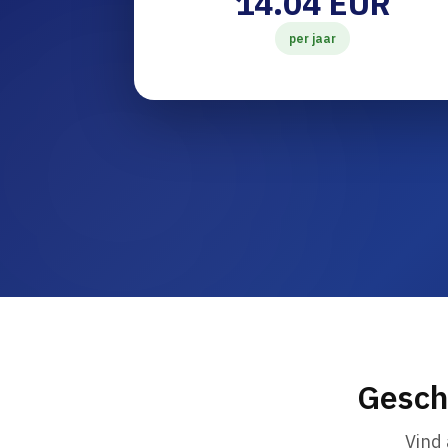
14.04 EUR
per jaar
Gesch
Vind