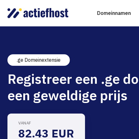
Domeinnamen
.ge Domeinextensie
Domeinnaam registreren
Webhosting
Virtual Servers
WordP
D
Registreer een .ge 
Domeinnaam verhuizen
NGINX Hosting
Beheerde Cloud Virtuele Server
Drupa
S
een geweldige prijs
gTLD-extensies
Jooml
Magen
VANAF
82.43 EUR