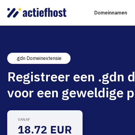
Domeinnamen
.gdn Domeinextensie
Domeinnaam registreren
Webhosting
Virtual Servers
WordP
D
Registreer een .gdn
Domeinnaam verhuizen
NGINX Hosting
Beheerde Cloud Virtuele Server
Drupa
S
voor een geweldige p
gTLD-extensies
Jooml
Magen
VANAF
18.72 EUR