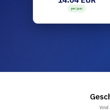
per jaar
Gesch
Vind