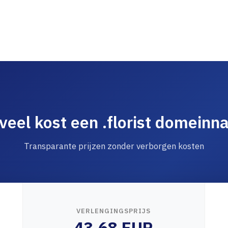
eel kost een .florist domein
Transparante prijzen zonder verborgen kosten
VERLENGINGSPRIJS
43.68 EUR