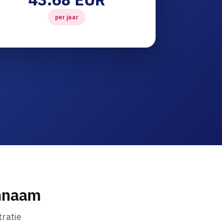
per jaar
innaam
ratie