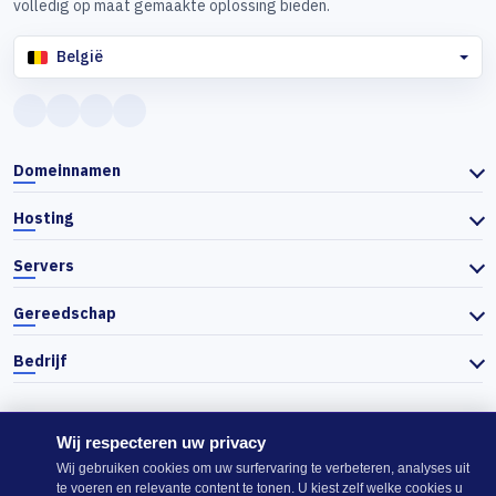
volledig op maat gemaakte oplossing bieden.
België
Domeinnamen
Hosting
Servers
Gereedschap
Bedrijf
Wij respecteren uw privacy
© 2026 Actiefhost. In overeenstemming met de Bulgaarse handelswet
Wij gebruiken cookies om uw surfervaring te verbeteren, analyses uit
worden de prijzen op de website exclusief btw getoond en wordt de
te voeren en relevante content te tonen. U kiest zelf welke cookies u