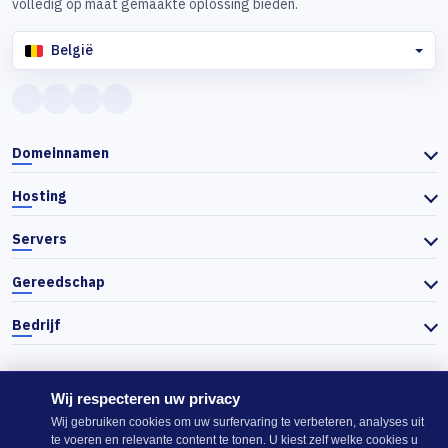
volledig op maat gemaakte oplossing bieden.
België
Domeinnamen
Hosting
Servers
Gereedschap
Bedrijf
Wij respecteren uw privacy
© 2026 Actiefhost. In overeenstemming met de Bulgaarse handelswet
Wij gebruiken cookies om uw surfervaring te verbeteren, analyses uit
worden de prijzen op de website exclusief btw getoond en wordt de
te voeren en relevante content te tonen. U kiest zelf welke cookies u