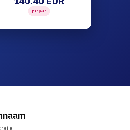
140.40 EUR
per jaar
innaam
ratie