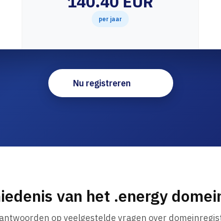
140.40 EUR
per jaar
Nu registreren
iedenis van het .energy dome
 antwoorden op veelgestelde vragen over domeinregist