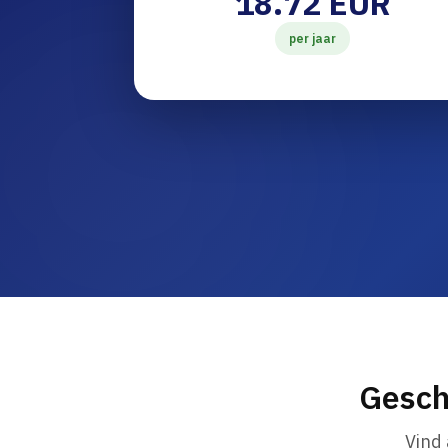
18.72 EUR
per jaar
Gesch
Vind