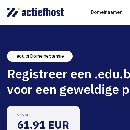
Domeinnamen
.edu.bi Domeinextensie
Domeinnaam registreren
Webhosting
Virtual Servers
WordP
D
Registreer een .edu
Domeinnaam verhuizen
NGINX Hosting
Beheerde Cloud Virtuele Server
Drupa
S
voor een geweldige p
gTLD-extensies
Jooml
Magen
VANAF
61.91 EUR