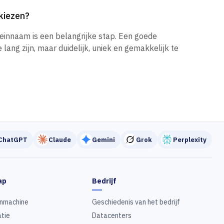
kiezen?
einnaam is een belangrijke stap. Een goede
ang zijn, maar duidelijk, uniek en gemakkelijk te
ChatGPT
Claude
Gemini
Grok
Perplexity
ap
Bedrijf
nmachine
Geschiedenis van het bedrijf
tie
Datacenters