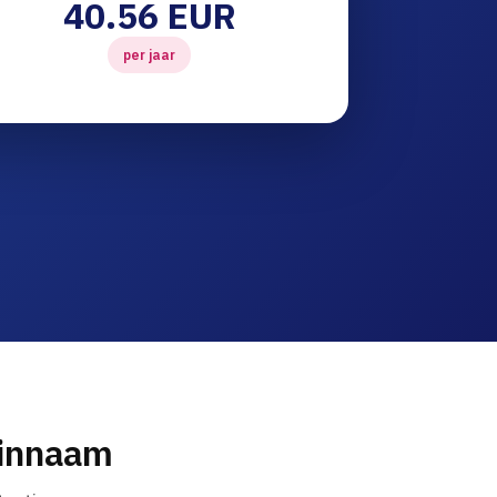
40.56 EUR
per jaar
einnaam