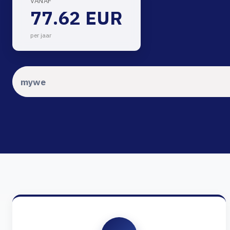
VANAF
77.62 EUR
per jaar