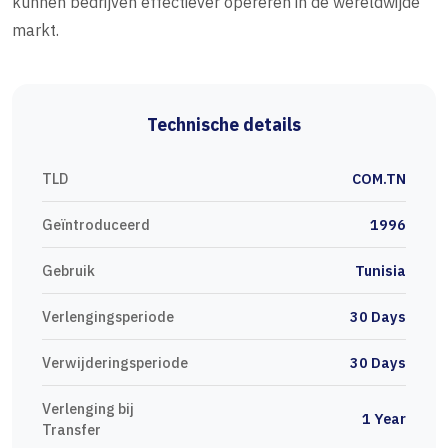
kunnen bedrijven effectiever opereren in de wereldwijde
markt.
Technische details
TLD
COM.TN
Geïntroduceerd
1996
Gebruik
Tunisia
Verlengingsperiode
30 Days
Verwijderingsperiode
30 Days
Verlenging bij
1 Year
Transfer