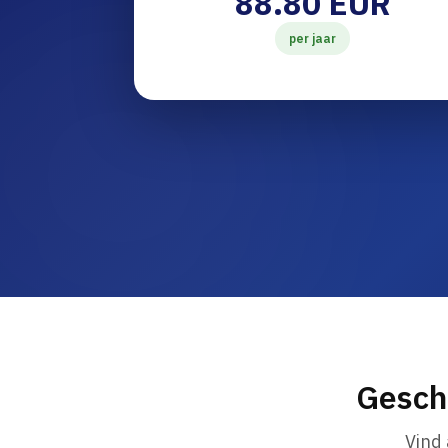
88.80 EUR
per jaar
Gesch
Vind