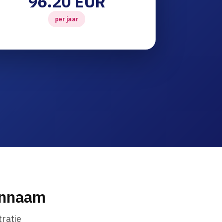
96.20 EUR
per jaar
innaam
ratie