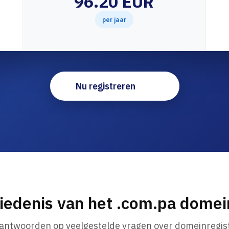
96.20 EUR
per jaar
Nu registreren
iedenis van het .com.pa dome
 antwoorden op veelgestelde vragen over domeinregist