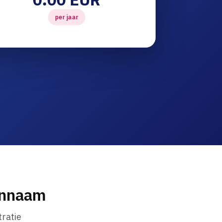
per jaar
innaam
ratie