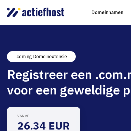
Domeinnamen
.com.ng Domeinextensie
Domeinnaam registreren
Webhosting
Virtual Servers
WordP
D
Registreer een .com
Domeinnaam verhuizen
NGINX Hosting
Beheerde Cloud Virtuele Server
Drupa
S
voor een geweldige p
gTLD-extensies
Jooml
Magen
VANAF
26.34 EUR