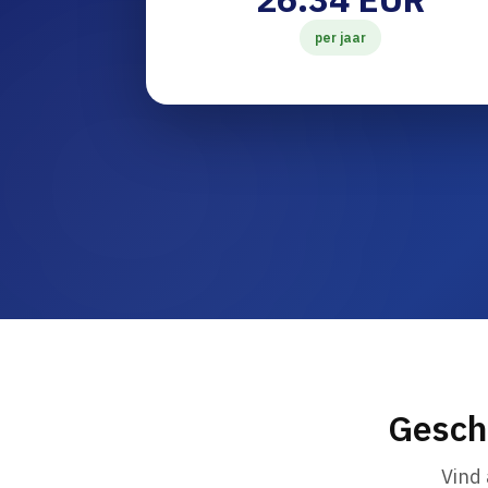
per jaar
Gesch
Vind