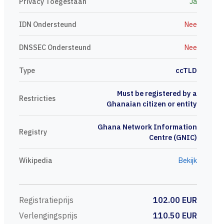
Privacy Toegestaan
Ja
IDN Ondersteund
Nee
DNSSEC Ondersteund
Nee
Type
ccTLD
Must be registered by a
Restricties
Ghanaian citizen or entity
Ghana Network Information
Registry
Centre (GNIC)
Wikipedia
Bekijk
Registratieprijs
102.00 EUR
Verlengingsprijs
110.50 EUR