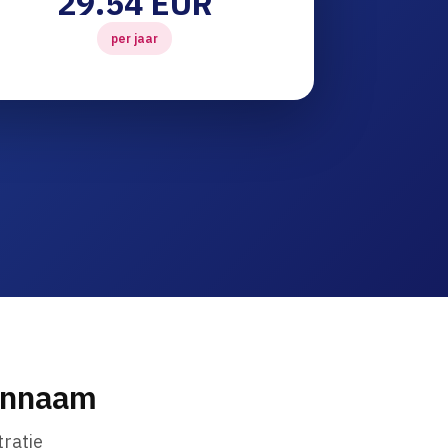
29.54 EUR
per jaar
einnaam
ratie