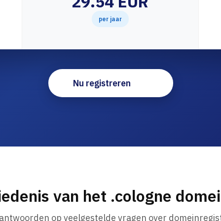
29.54 EUR
per jaar
Nu registreren
edenis van het .cologne dom
 antwoorden op veelgestelde vragen over domeinregist