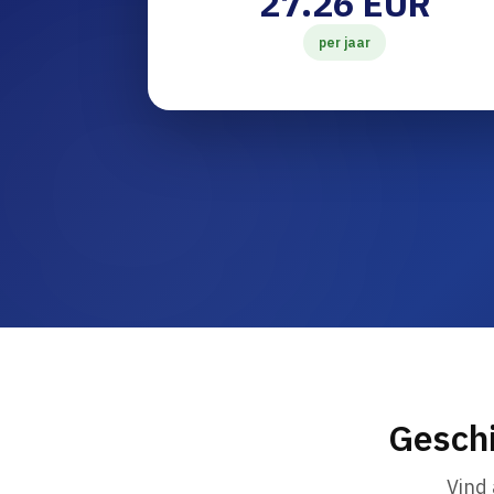
27.26 EUR
per jaar
Geschi
Vind