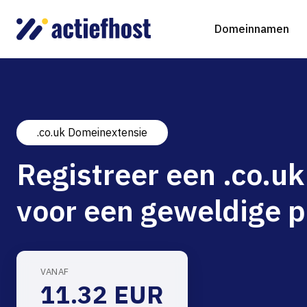
Domeinnamen
.co.uk Domeinextensie
Domeinnaam registreren
Webhosting
Virtual Servers
WordP
D
Registreer een .co.
Domeinnaam verhuizen
NGINX Hosting
Beheerde Cloud Virtuele Server
Drupa
S
voor een geweldige p
gTLD-extensies
Jooml
Magen
VANAF
11.32 EUR